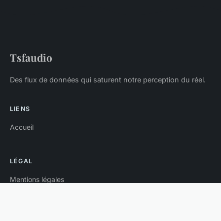
Tsfaudio
Des flux de données qui saturent notre perception du réel.
LIENS
Accueil
LÉGAL
Mentions légales
Contact