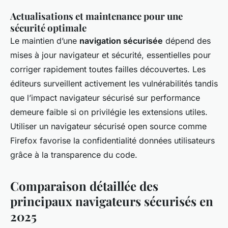
Actualisations et maintenance pour une
sécurité optimale
Le maintien d’une
navigation sécurisée
dépend des
mises à jour navigateur et sécurité, essentielles pour
corriger rapidement toutes failles découvertes. Les
éditeurs surveillent activement les vulnérabilités tandis
que l’impact navigateur sécurisé sur performance
demeure faible si on privilégie les extensions utiles.
Utiliser un navigateur sécurisé open source comme
Firefox favorise la confidentialité données utilisateurs
grâce à la transparence du code.
Comparaison détaillée des
principaux navigateurs sécurisés en
2025