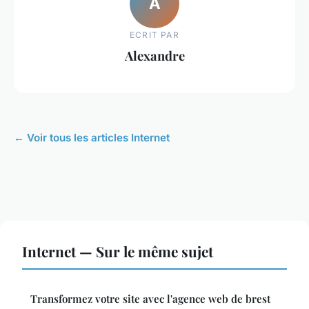
A
ECRIT PAR
Alexandre
← Voir tous les articles Internet
Internet — Sur le même sujet
Transformez votre site avec l'agence web de brest