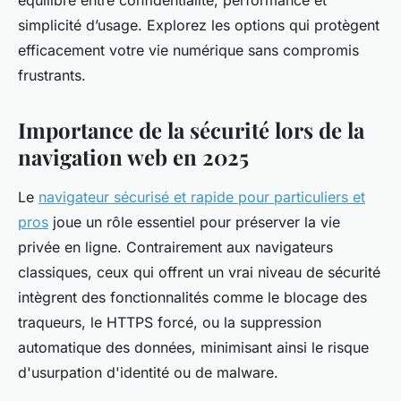
équilibre entre confidentialité, performance et
simplicité d’usage. Explorez les options qui protègent
efficacement votre vie numérique sans compromis
frustrants.
Importance de la sécurité lors de la
navigation web en 2025
Le
navigateur sécurisé et rapide pour particuliers et
pros
joue un rôle essentiel pour préserver la vie
privée en ligne. Contrairement aux navigateurs
classiques, ceux qui offrent un vrai niveau de sécurité
intègrent des fonctionnalités comme le blocage des
traqueurs, le HTTPS forcé, ou la suppression
automatique des données, minimisant ainsi le risque
d'usurpation d'identité ou de malware.