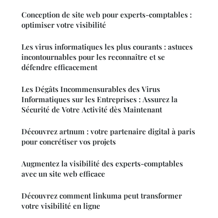
Conception de site web pour experts-comptables :
optimiser votre visibilité
Les virus informatiques les plus courants : astuces
incontournables pour les reconnaître et se
défendre efficacement
Les Dégâts Incommensurables des Virus
Informatiques sur les Entreprises : Assurez la
Sécurité de Votre Activité dès Maintenant
Découvrez artnum : votre partenaire digital à paris
pour concrétiser vos projets
Augmentez la visibilité des experts-comptables
avec un site web efficace
Découvrez comment linkuma peut transformer
votre visibilité en ligne