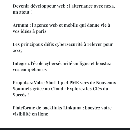
Devenir développeur web : l'alternance avec nexa,
un atout !
Artnum : l'agence web et mobile qui donne vie à
vos idées à paris
Les principaux défis cybersécurité à relever pour
2025
Intégrez l'école cybersécurité en ligne et boostez
vos compétences
Propulsez Votre Start-Up et PME vers de Nouveaux
Sommets grâce au Cloud : Explorez les Clés du
Succès !
Plateforme de backlinks Linkuma : boostez votre
visibilité en ligne