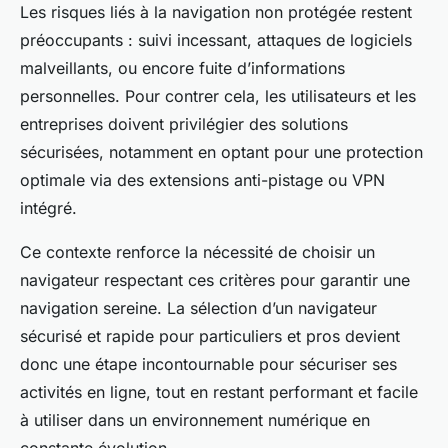
Les risques liés à la navigation non protégée restent
préoccupants : suivi incessant, attaques de logiciels
malveillants, ou encore fuite d’informations
personnelles. Pour contrer cela, les utilisateurs et les
entreprises doivent privilégier des solutions
sécurisées, notamment en optant pour une protection
optimale via des extensions anti-pistage ou VPN
intégré.
Ce contexte renforce la nécessité de choisir un
navigateur respectant ces critères pour garantir une
navigation sereine. La sélection d’un navigateur
sécurisé et rapide pour particuliers et pros devient
donc une étape incontournable pour sécuriser ses
activités en ligne, tout en restant performant et facile
à utiliser dans un environnement numérique en