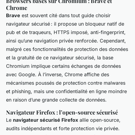
Browsers basés sur Chromium : Brave et
Chrome
Brave
est souvent cité dans tout guide choisir
navigateur sécurisé : il propose un bloqueur natif de
pub et de traqueurs, HTTPS imposé, anti-fingerprint,
ainsi qu’une navigation privée renforcée. Cependant,
malgré ces fonctionnalités de protection des données
et la gratuité de ce navigateur sécurisé, la base
Chromium implique certains échanges de données
avec Google. À l’inverse, Chrome affiche des
mécanismes poussés de protection contre malwares
et phishing, mais une confidentialité en ligne moindre
en raison d’une grande collecte de données.
Navigateur Firefox : l’open-source sécurisé
Le
navigateur sécurisé Firefox
allie open-source,
audits indépendants et forte protection vie privée.