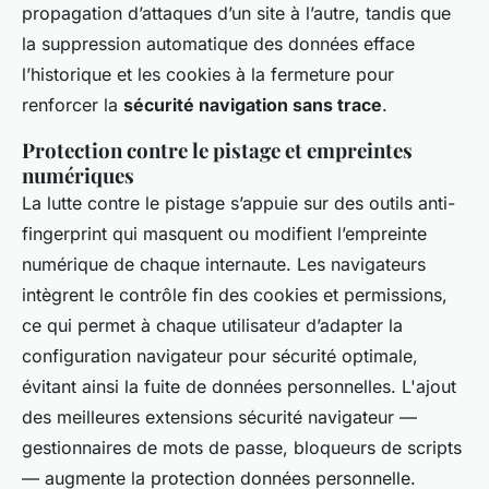
propagation d’attaques d’un site à l’autre, tandis que
la suppression automatique des données efface
l’historique et les cookies à la fermeture pour
renforcer la
sécurité navigation sans trace
.
Protection contre le pistage et empreintes
numériques
La lutte contre le pistage s’appuie sur des outils anti-
fingerprint qui masquent ou modifient l’empreinte
numérique de chaque internaute. Les navigateurs
intègrent le contrôle fin des cookies et permissions,
ce qui permet à chaque utilisateur d’adapter la
configuration navigateur pour sécurité optimale,
évitant ainsi la fuite de données personnelles. L'ajout
des meilleures extensions sécurité navigateur —
gestionnaires de mots de passe, bloqueurs de scripts
— augmente la protection données personnelle.