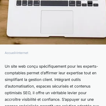
Accueil
›
Internet
INTERNET
Conception de site web pour
Un site web conçu spécifiquement pour les experts-
comptables permet d’affirmer leur expertise tout en
experts-comptables :
simplifiant la gestion client. Intégrant outils
optimiser votre visibilité
d’automatisation, espaces sécurisés et contenus
optimisés SEO, il offre un véritable levier pour
Alexandre
•
21 juillet 2025
•
3 min de lecture
accroître visibilité et confiance. S’appuyer sur une