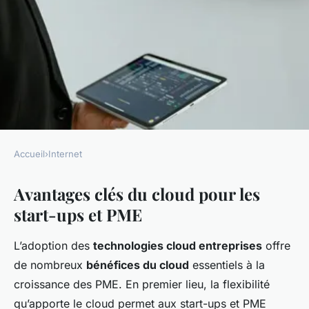
Accueil
›
Internet
INTERNET
Avantages clés du cloud pour les
Propulsez Votre Start-Up et
start-ups et PME
PME vers de Nouveaux
Sommets grâce au Cloud :
L’adoption des
technologies cloud entreprises
offre
Explorez les Clés du Succès !
de nombreux
bénéfices du cloud
essentiels à la
croissance des PME. En premier lieu, la flexibilité
Alexandre
•
22 avril 2025
•
6 min de lecture
qu’apporte le cloud permet aux start-ups et PME