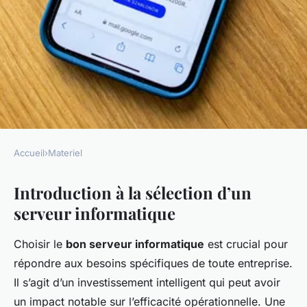
Accueil
›
Materiel
MATERIEL
Introduction à la sélection d’un
Comment Choisir le Serveur
serveur informatique
Informatique Parfait pour
Répondre à Vos Besoins
Choisir le
bon serveur informatique
est crucial pour
Spécifiques ?
répondre aux besoins spécifiques de toute entreprise.
Il s’agit d’un investissement intelligent qui peut avoir
Benjamin
•
22 avril 2025
•
9 min de lecture
un impact notable sur l’efficacité opérationnelle. Une